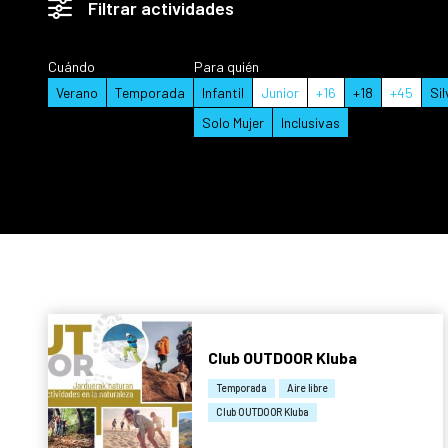
Filtrar actividades
Cuándo
Para quién
Verano
Temporada
Infantil
Junior
+16
+18
+45
Sil
Solo Mujer
Inclusivas
Club OUTDOOR Kluba
Temporada
Aire libre
Club OUTDOOR Kluba