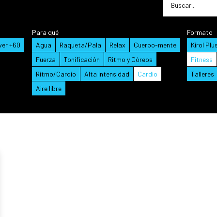
Para qué
Formato
ver +60
Agua
Raqueta/Pala
Relax
Cuerpo-mente
Kirol Plu
Fuerza
Tonificación
Ritmo y Córeos
Fitness
Ritmo/Cardio
Alta intensidad
Cardio
Talleres
Aire libre