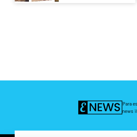
Para es
news ¡