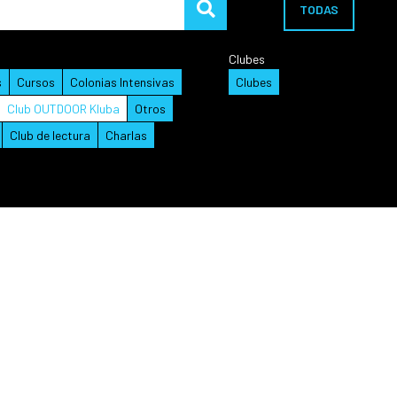
TODAS
Clubes
s
Cursos
Colonias Intensivas
Clubes
Club OUTDOOR Kluba
Otros
Club de lectura
Charlas