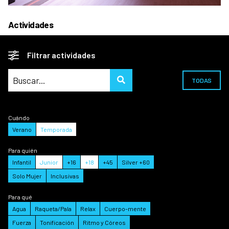
Actividades
Filtrar actividades
TODAS
Cuándo
Verano
Temporada
Para quién
Infantil
Junior
+16
+18
+45
Silver +60
Solo Mujer
Inclusivas
Para qué
Agua
Raqueta/Pala
Relax
Cuerpo-mente
Fuerza
Tonificación
Ritmo y Córeos