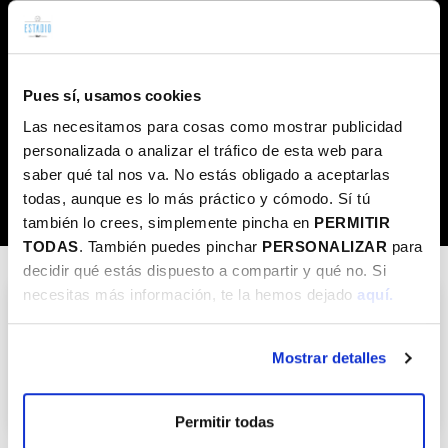
Ritmo/Cardio
Alta intensidad
Cardio
Aire libre
Formato
Kirol Plus
Cursos
Colonias Intensivas
Fitness
Pues sí, usamos cookies
Club OUTDOOR Kluba
Otros
Talleres
Las necesitamos para cosas como mostrar publicidad
Club de lectura
Charlas
personalizada o analizar el tráfico de esta web para
saber qué tal nos va. No estás obligado a aceptarlas
Clubes
Clubes
todas, aunque es lo más práctico y cómodo. Sí tú
también lo crees, simplemente pincha en
PERMITIR
TODAS
. También puedes pinchar
PERSONALIZAR
para
decidir qué estás dispuesto a compartir y qué no. Si
necesitas más información, te la hemos dejado
aquí.
Euskal Pilota Kanpusa
Mostrar detalles
Verano
Infantil
Inclusivas
Raqueta/Pala
Aire libre
Colonias Intensivas
Clubes
Permitir todas