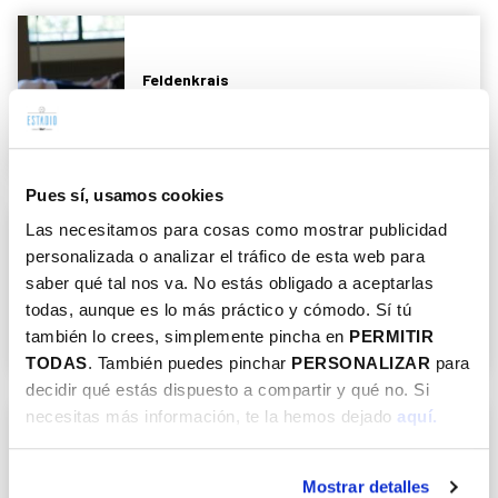
Feldenkrais
Verano
+18
Inclusivas
Cuerpo-mente
Cursos
Pues sí, usamos cookies
Las necesitamos para cosas como mostrar publicidad
personalizada o analizar el tráfico de esta web para
Juegos en el Agua
saber qué tal nos va. No estás obligado a aceptarlas
todas, aunque es lo más práctico y cómodo. Sí tú
Temporada
Infantil
Inclusivas
Agua
Otros
también lo crees, simplemente pincha en
PERMITIR
TODAS
. También puedes pinchar
PERSONALIZAR
para
decidir qué estás dispuesto a compartir y qué no. Si
necesitas más información, te la hemos dejado
aquí.
Natación 'Outdoor'
Mostrar detalles
Verano
Junior
+16
+18
Silver +60
Inclusivas