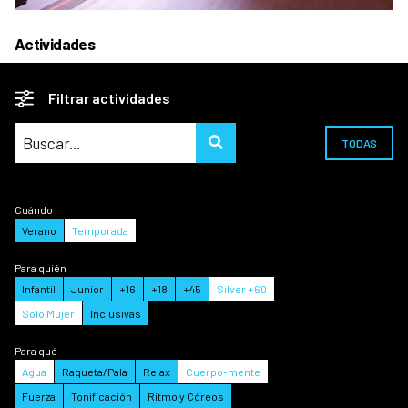
Actividades
Filtrar actividades
TODAS
Cuándo
Verano
Temporada
Para quién
Infantil
Junior
+16
+18
+45
Silver +60
Solo Mujer
Inclusivas
Para qué
Agua
Raqueta/Pala
Relax
Cuerpo-mente
Fuerza
Tonificación
Ritmo y Córeos