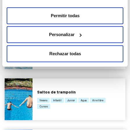
Agua
Aire libre
Cursos
Permitir todas
Personalizar
Natación infantil 2026-2027
Temporada
Infantil
Inclusivas
Agua
Cursos
Rechazar todas
Clubes
Saltos de trampolín
Verano
Infantil
Junior
Agua
Aire libre
Cursos