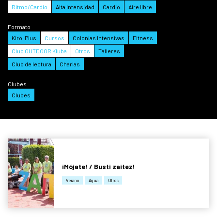
Ritmo/Cardio
Alta intensidad
Cardio
Aire libre
Formato
Kirol Plus
Cursos
Colonias Intensivas
Fitness
Club OUTDOOR Kluba
Otros
Talleres
Club de lectura
Charlas
Clubes
Clubes
¡Mójate! / Busti zaitez!
Verano
Agua
Otros