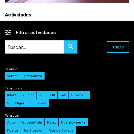
Actividades
Filtrar actividades
TODAS
Cuándo
Verano
Temporada
Para quién
Infantil
Junior
+16
+18
+45
Silver +60
Solo Mujer
Inclusivas
Para qué
Agua
Raqueta/Pala
Relax
Cuerpo-mente
Fuerza
Tonificación
Ritmo y Córeos