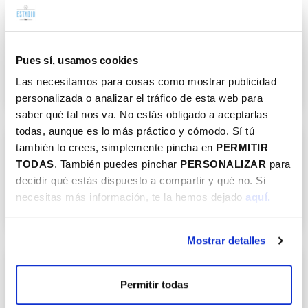
Campus raqueta
Pues sí, usamos cookies
Verano
Infantil
Junior
Inclusivas
Raqueta/Pala
Aire libre
Colonias Intensivas
Las necesitamos para cosas como mostrar publicidad
personalizada o analizar el tráfico de esta web para
saber qué tal nos va. No estás obligado a aceptarlas
todas, aunque es lo más práctico y cómodo. Sí tú
también lo crees, simplemente pincha en
PERMITIR
Campus tenis
TODAS
. También puedes pinchar
PERSONALIZAR
para
decidir qué estás dispuesto a compartir y qué no. Si
Verano
Infantil
Junior
Inclusivas
Raqueta/Pala
necesitas más información, te la hemos dejado
aquí.
Aire libre
Colonias Intensivas
Mostrar detalles
Euskal Pilota Kanpusa
Permitir todas
Verano
Infantil
Inclusivas
Raqueta/Pala
Aire libre