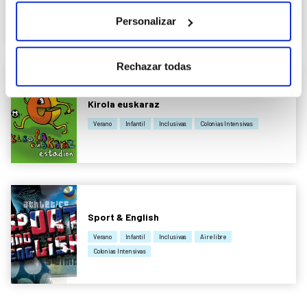
Colonias Intensivas
Clubes
Personalizar
Rechazar todas
Kirola euskaraz
Verano
Infantil
Inclusivas
Colonias Intensivas
Sport & English
Verano
Infantil
Inclusivas
Aire libre
Colonias Intensivas