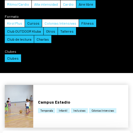
Ritmo/Cardio
Alta intensidad
Cardio
Aire libre
Formato
Kirol Plus
Cursos
Colonias Intensivas
Fitness
Club OUTDOOR Kluba
Otros
Talleres
Club de lectura
Charlas
Clubes
Clubes
Campus Estadio
Temporada
Infantil
Inclusivas
Colonias Intensivas