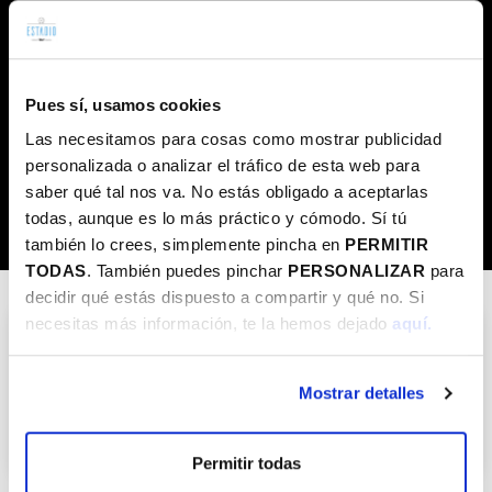
Ritmo/Cardio
Alta intensidad
Cardio
Aire libre
Formato
Kirol Plus
Cursos
Colonias Intensivas
Fitness
Pues sí, usamos cookies
Club OUTDOOR Kluba
Otros
Talleres
Las necesitamos para cosas como mostrar publicidad
Club de lectura
Charlas
personalizada o analizar el tráfico de esta web para
saber qué tal nos va. No estás obligado a aceptarlas
Clubes
Clubes
todas, aunque es lo más práctico y cómodo. Sí tú
también lo crees, simplemente pincha en
PERMITIR
TODAS
. También puedes pinchar
PERSONALIZAR
para
decidir qué estás dispuesto a compartir y qué no. Si
necesitas más información, te la hemos dejado
aquí.
Club OUTDOOR Kluba
Mostrar detalles
Temporada
Aire libre
Club OUTDOOR Kluba
Permitir todas