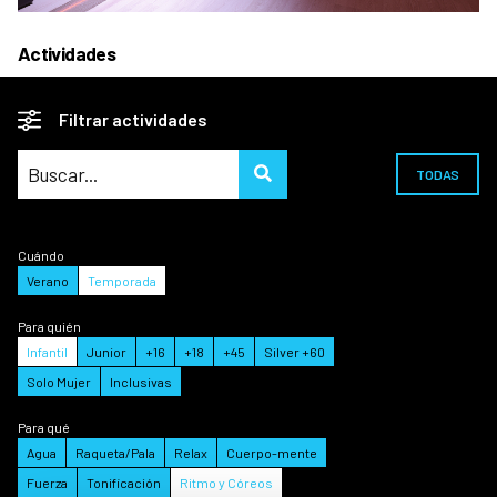
Actividades
Filtrar actividades
TODAS
Cuándo
Verano
Temporada
Para quién
Infantil
Junior
+16
+18
+45
Silver +60
Solo Mujer
Inclusivas
Para qué
Agua
Raqueta/Pala
Relax
Cuerpo-mente
Fuerza
Tonificación
Ritmo y Córeos