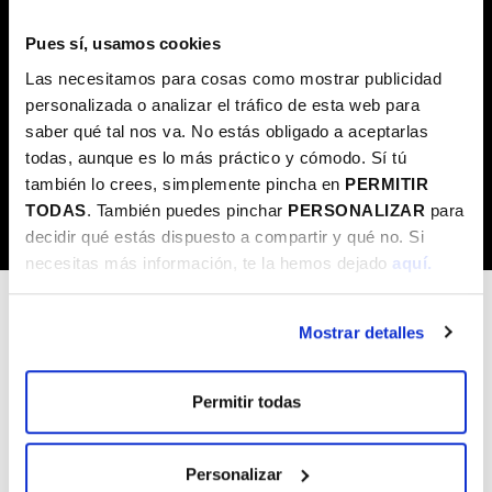
Ritmo/Cardio
Alta intensidad
Cardio
Aire libre
Pues sí, usamos cookies
Formato
Las necesitamos para cosas como mostrar publicidad
Kirol Plus
Cursos
Colonias Intensivas
Fitness
personalizada o analizar el tráfico de esta web para
Club OUTDOOR Kluba
Otros
Talleres
saber qué tal nos va. No estás obligado a aceptarlas
Club de lectura
Charlas
todas, aunque es lo más práctico y cómodo. Sí tú
también lo crees, simplemente pincha en
PERMITIR
Clubes
TODAS
. También puedes pinchar
PERSONALIZAR
para
Clubes
decidir qué estás dispuesto a compartir y qué no. Si
necesitas más información, te la hemos dejado
aquí.
No hay resultados
Mostrar detalles
Ver todas las actividades
Permitir todas
Personalizar