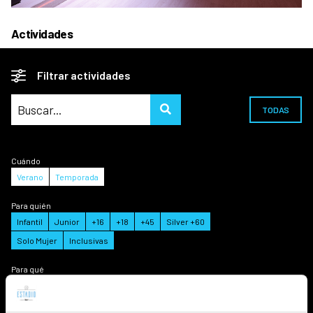
Actividades
Filtrar actividades
TODAS
Cuándo
Verano
Temporada
Para quién
Infantil
Junior
+16
+18
+45
Silver +60
Solo Mujer
Inclusivas
Para qué
Agua
Raqueta/Pala
Relax
Cuerpo-mente
Fuerza
Tonificación
Ritmo y Córeos