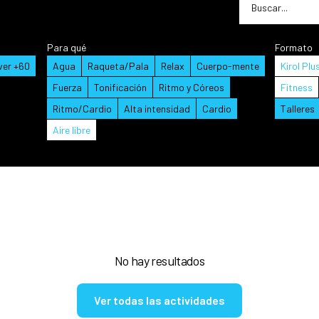
Para qué
Formato
ver +60
Agua
Raqueta/Pala
Relax
Cuerpo-mente
Kirol Plu
Fuerza
Tonificación
Ritmo y Córeos
Fitness
Ritmo/Cardio
Alta intensidad
Cardio
Talleres
Aire libre
No hay resultados
Ver todas las actividades