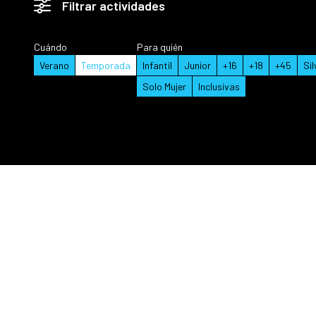
Filtrar actividades
Cuándo
Para quién
Verano
Temporada
Infantil
Junior
+16
+18
+45
Sil
Solo Mujer
Inclusivas