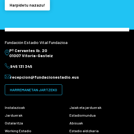
Harpidetu nazazu!
Fundación Estadio Vital Fundazioa
Pº Cervantes Ib. 20
01007 Vitoria-Gasteiz
945 131 345
recepcion@fundacionestadio.eus
HARREMANETAN JARTZEKO
Instalazioak
Jaiak eta jarduerak
Jarduerak
Estadiomundua
Ostalaritza
Abisuak
Working Estadio
Estadio aldizkaria