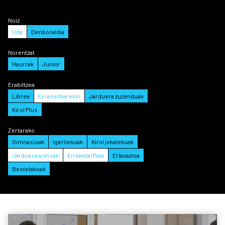
Noiz
Uda
Denboraldia
Norentzat
Haurrak
Junior
Erabiltzea
Librea
Erreserbarekin
Jarduera zuzenduak
Kirol Plus
Zertarako
Gimnasioak
Igerilekuak
Kirol jokalekuak
Jarduera aretoak
Erraketa/Pala
Erlaxazioa
Bestelakoak