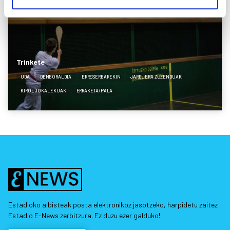
Trinkete
UDA
DENBORALDIA
ERRESERBAREKIN
JARDUERA ZUZENDUAK
KIROL JOKALEKUAK
ERRAKETA/PALA
Estadioko albisteak posta elektronikoz jasotzeko, harpidetu zaitez
Estadio E-News zerbitzura. Ez duzu ezer galduko!