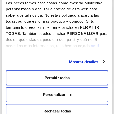
Las necesitamos para cosas como mostrar publicidad
personalizada o analizar el tráfico de esta web para
saber qué tal nos va. No estás obligado a aceptarlas
todas, aunque es lo más práctico y cómodo. Sí tú
también lo crees, simplemente pincha en
PERMITIR
TODAS
. También puedes pinchar
PERSONALIZAR
para
decidir qué estás dispuesto a compartir y qué no. Si
necesitas más información, te la hemos dejado
aquí.
Tenisa
Mostrar detalles
UDA
DENBORALDIA
ERRESERBAREKIN
JARDUERA ZUZENDUAK
KIROL JOKALEKUAK
ERRAKETA/PALA
Permitir todas
Personalizar
Rechazar todas