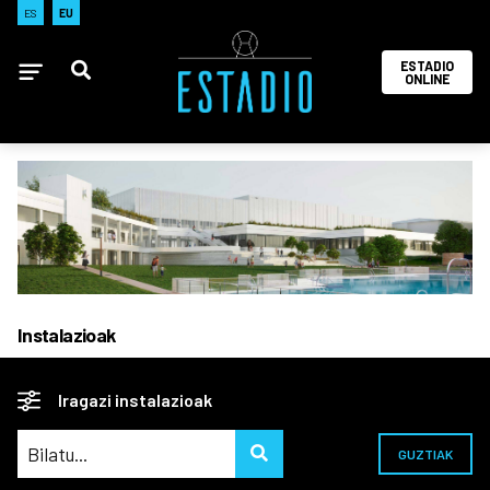
ES
EU
ESTADIO
ONLINE
Instalazioak
Iragazi instalazioak
GUZTIAK