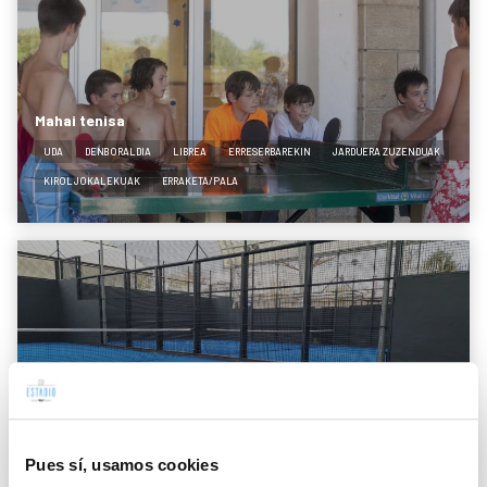
Mahai tenisa
UDA
DENBORALDIA
LIBREA
ERRESERBAREKIN
JARDUERA ZUZENDUAK
KIROL JOKALEKUAK
ERRAKETA/PALA
Padela
UDA
DENBORALDIA
ERRESERBAREKIN
KIROL JOKALEKUAK
ERRAKETA/PALA
Pues sí, usamos cookies