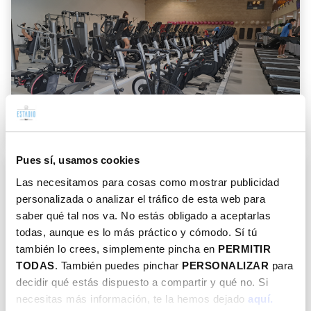
Fitness
UDA
DENBORALDIA
GIMNASIOAK
Pues sí, usamos cookies
Las necesitamos para cosas como mostrar publicidad
personalizada o analizar el tráfico de esta web para
saber qué tal nos va. No estás obligado a aceptarlas
todas, aunque es lo más práctico y cómodo. Sí tú
también lo crees, simplemente pincha en
PERMITIR
TODAS
. También puedes pinchar
PERSONALIZAR
para
Indarbox
decidir qué estás dispuesto a compartir y qué no. Si
UDA
DENBORALDIA
JUNIOR
LIBREA
JARDUERA ZUZENDUAK
necesitas más información, te la hemos dejado
aquí.