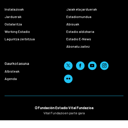
Instalazioak
Jaiak eta jarduerak
Jarduerak
Estadiomundua
Ostalaritza
Abisuak
Working Estadio
Estadio aldizkaria
Laguntza zerbitzua
Estadio E-News
Abonatu zaitez
Gaurkotasuna
Albisteak
Agenda
©Fundación Estadio Vital Fundazioa
Vital Fundazioen parte gara
Legezko abisua
Pribatutasun politika
Cookieei buruzko politika
Kode etikoa
Kexa kanala