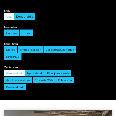
Noiz
Uda
Denboraldia
Norentzat
Haurrak
Junior
Erabiltzea
Librea
Erreserbarekin
Jarduera zuzenduak
Kirol Plus
Zertarako
Gimnasioak
Igerilekuak
Kirol jokalekuak
Jarduera aretoak
Erraketa/Pala
Erlaxazioa
Bestelakoak