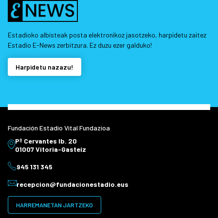
Estadioko albisteak posta elektronikoz jasotzeko, harpidetu zaitez
Estadio E-News zerbitzura. Ez duzu ezer galduko!
Harpidetu nazazu!
Fundación Estadio Vital Fundazioa
Pº Cervantes Ib. 20
01007 Vitoria-Gasteiz
945 131 345
recepcion@fundacionestadio.eus
HARREMANETAN JARTZEKO