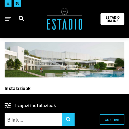
ES
EU
ESTADIO
ONLINE
Instalazioak
Iragazi instalazioak
GUZTIAK